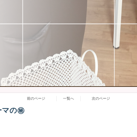
前のページ
一覧へ
次のページ
マの㊙️