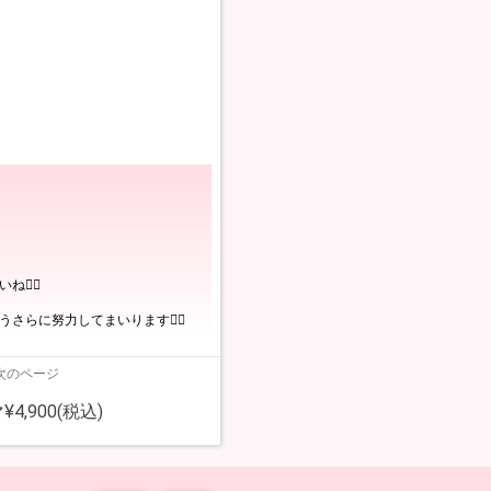
‍♀️
に努力してまいります🙇‍♀️
次のページ
,900(税込)