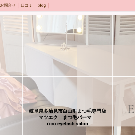
.お問合せ
口コミ
blog
岐阜県多治見市白山町まつ毛専門店
マツエク まつ毛パーマ
rico eyelash salon